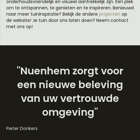
onderhoudsvriendelijk en visueel aantrekkelijk zijn. Een plek
om te ontspannen, te genieten en te inspireren. Benieuwd
naar meer tuininspiratie? Bekijk de andere
projecten
op
de website! Je tuin door ons laten doen? Neem contact
met ons op!
"Nuenhem zorgt voor
een nieuwe beleving
van uw vertrouwde
omgeving"
Pieter Donkers